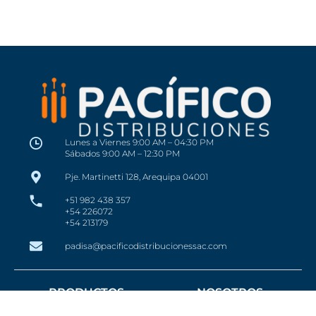
Lunes a Viernes 9:00 AM – 04:30 PM
Sábados 9:00 AM – 12:30 PM
Pje. Martinetti 128, Arequipa 04001
+51 982 438 357
+54 226072
+54 213179
padisa@pacificodistribucionessac.com
PRODUCTOS
NOSOTROS
CONTACTO
Conductores Eléctricos
BLOG