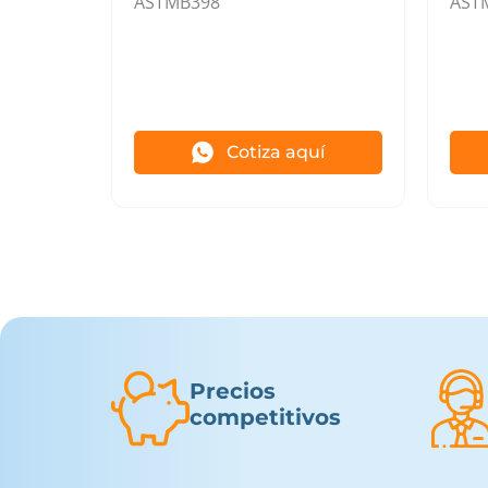
ASTMB398
AST
Cotiza aquí
Precios
competitivos