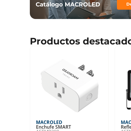
Catálogo MACROLED
D
Productos destacad
MACROLED
MAC
Enchufe SMART
Refl