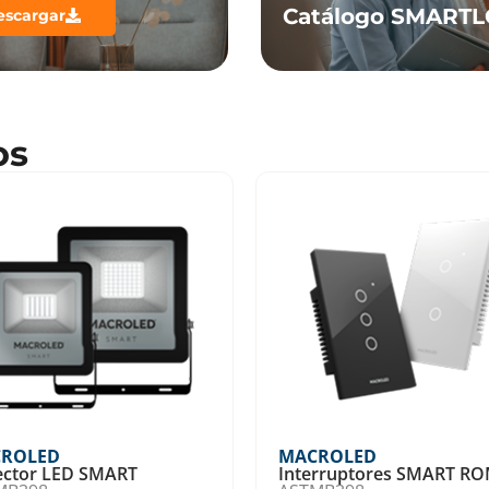
Catálogo SMART
escargar
os
ROLED
MACROLED
ector LED SMART
Interruptores SMART R