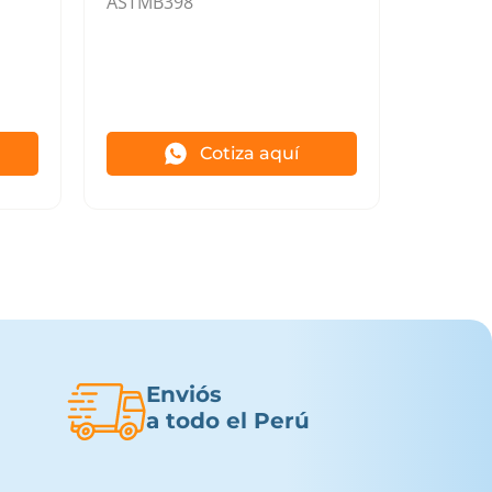
ASTMB398
Cotiza aquí
Enviós
a todo el Perú