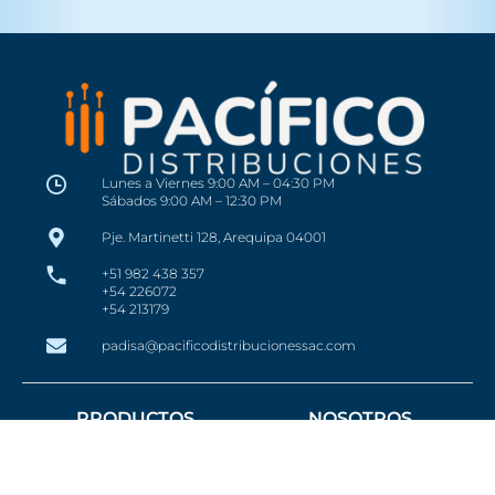
Lunes a Viernes 9:00 AM – 04:30 PM
Sábados 9:00 AM – 12:30 PM
Pje. Martinetti 128, Arequipa 04001
+51 982 438 357
+54 226072
+54 213179
padisa@pacificodistribucionessac.com
PRODUCTOS
NOSOTROS
CONTACTO
Conductores Eléctricos
BLOG
Iluminación
Protección Eléctrica
Línea Smart