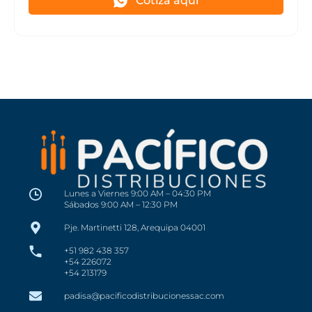
Cotiza aquí
Lunes a Viernes 9:00 AM – 04:30 PM
Sábados 9:00 AM – 12:30 PM
Pje. Martinetti 128, Arequipa 04001
+51 982 438 357
+54 226072
+54 213179
padisa@pacificodistribucionessac.com